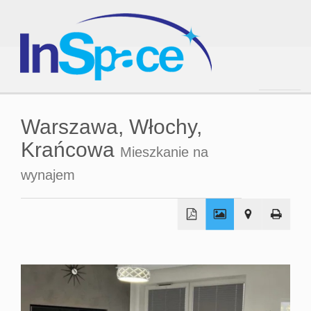
Strona
Warszawa,
Włochy,
Krańcowa
Mieszkanie na
główna
wynajem
O
firmie
Oferta