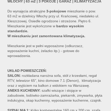
WŁOCHY | 63 m2 | 3 POKOJE | GARAŻ | KLIMATYZACJA
Do wynajęcia atrakcyjne
3-pokojowe
mieszkanie o pow.
63 m2 w dzielnicy Włochy przy ul. Krańcowej, niedaleko ul.
Kleszczowej. Osiedle ogrodzone i strzeżone. Piętro 6.
Mieszkanie jest wykończone w
bardzo wysokim
standardzie.
W mieszkaniu jest zamontowana klimatyzacja.
Mieszkanie jest w pełni wyposażone (odkurzacz,
wyposażenie kuchni, żelazko itp.) - gotowe do
wprowadzenia.
UKŁAD POMIESZCZEŃ:
SALON:
rozkładana narożna sofa, stół z krzesłami, regał
RTV, telewizor 65", kino domowe 7.1 (Denon), klimatyzacja
oraz z wyjściem na balkon z widokiem na Warszawę.
ANEKS KUCHENNY:
szafki wiszące i stojące w
zabudowie, lodówko-zamrażarka, piekarnik, zmywarka, płyta
indukcyjna, okap kuchenny, wyposażenie kuchenne, czajnik.
SYPIALNIA 1:
łóżko kontynentalne 160 cm x 200 cm, szafa