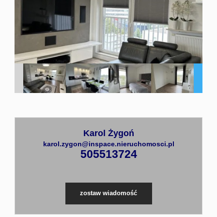
Mieszka
Domy
Partnerz
Karol Żygoń
Kontakt
karol.zygon@inspace.nieruchomosci.pl
505513724
zostaw wiadomość