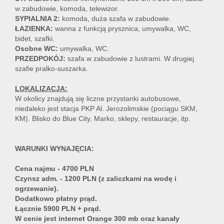
w zabudowie, komoda, telewizor.
SYPIALNIA 2:
komoda, duża szafa w zabudowie.
ŁAZIENKA:
wanna z funkcją prysznica, umywalka, WC,
bidet, szafki.
Osobne WC:
umywalka, WC.
PRZEDPOKÓJ:
szafa w zabudowie z lustrami. W drugiej
szafie pralko-suszarka.
LOKALIZACJA:
W okolicy znajdują się liczne przystanki autobusowe,
niedaleko jest stacja PKP Al. Jerozolimskie (pociągu SKM,
KM). Blisko do Blue City, Marko, sklepy, restauracje, itp.
W
ARUNKI WYNAJĘCIA:
Cena najmu - 4700 PLN
Czynsz adm. - 1200 PLN (z zaliczkami na wodę i
ogrzewanie).
Dodatkowo płatny prąd.
Łącznie 5900 PLN + prąd.
W cenie jest internet Orange 300 mb oraz kanały