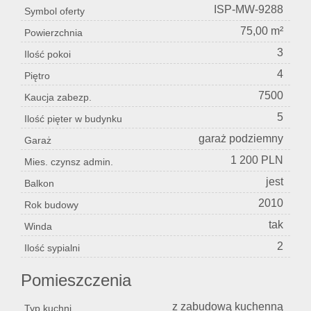
ISP-MW-9288
Symbol oferty
75,00 m²
Powierzchnia
3
Ilość pokoi
4
Piętro
7500
Kaucja zabezp.
5
Ilość pięter w budynku
garaż podziemny
Garaż
1 200 PLN
Mies. czynsz admin.
jest
Balkon
2010
Rok budowy
tak
Winda
2
Ilość sypialni
Pomieszczenia
z zabudową kuchenną
Typ kuchni