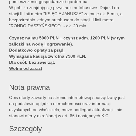
pomieszczenie gospodarcze / garderoba.
W pobliżu znajdują się przystanki autobusowe. Dojazd do
stacji II linii metra "KSIĘCIA JANUSZA" zajmuje ok. 5 min, a
bezpośrednio jednym autobusem do stacji II linii metra
"RONDO DASZYŃSKIEGO" - ok. 20 min.
Czynsz najmu 5000 PLN + czynsz adm. 1200 PLN (w tym
zaliczki na wodę i ogrzewanie).
Dodatkowo
opłaty za prąd.
Wymagana kaucja zwrotna 7500 PLN.
Dla osób bez zwierząt.
Wolne od zaraz!
Nota prawna
Opis oferty zawarty na stronie internetowej sporządzany jest
na podstawie oględzin nieruchomości oraz informacji
uzyskanych od właściciela, może podlegać aktualizacji i nie
stanowi oferty określonej w art. 66 i następnych K.C.
Szczegóły