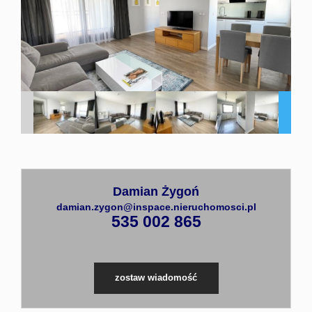
Mieszka
Domy
Partnerz
Damian Żygoń
Kontakt
damian.zygon@inspace.nieruchomosci.pl
535 002 865
zostaw wiadomość