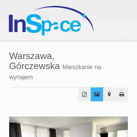
Strona
Warszawa,
Górczewska
Mieszkanie na
główna
wynajem
O
firmie
Oferta