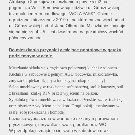
Atrakcyjne 3 pokojowe mieszkanie o pow. 75 m2 na
pograniczu Woli i Bemowa w sąsiedztwie ul. Górczewskiej -
tuż obok centrum handlowego "WOLA PARK". Osiedle
ogrodzone i strzeżone z 2010 r., na które można wjechać od
ul. Górczewskiej i od ul. Jana Olbrachta. Mieszkanie znajduje
się na piętrze 4 z 5 i jest dwustronne na południowy-wschód i
północny-zachód.
Do mieszkania przynależy miejsce postojowe w garażu
podziemnym w cenie.
Mieszkanie składa się z częściowo połączonej kuchni z salonem.
Kuchnia w zabudowie z pełnym AGD (lodówka, mikrofalówka,
zmywarka, piekarnik, płyta indukcyjna, okap kuchenny).
Salon umeblowany w rozkładaną sofę narożną, stolik kawowy, stół
z krzesłami, szafkę RTV oraz z wyjściem na balkon.
Sypialnia główna umeblowana w łóżko małżeńskie, szafę, toaletkę
oraz również z wyjściem na balkon. Drugi pokój umeblowany w
szafę, sofę rozkładaną i komodę.
Łazienka wyposażona w wannę ze szklanym parawanem
prysznicowym, umywalkę z szafką, pralkę oraz WC.
W przedpokoju znajduje się szafa w zabudowie oraz