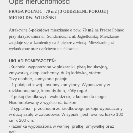
Opis nieruchomości
PRAGA PÓŁNOC | 70 m2 | 3 ODDZIELNE POKOJE |
METRO DW. WILEŃSKI
Atrakcyjne
3-pokojowe
mieszkanie o pow.
70 m2
na Pradze Północ
przy skrzyżowania ul. Solidarności z ul. Jagiellońską. Mieszkanie
znajduje się w kamienicy na 2 piętrze z windą. Mieszkanie jest
wykończone oraz częściowo umeblowane.
UKŁAD POMIESZCZEŃ:
-Kuchnia: wyposażona w piekarniki, płytą indukcyjną,
zmywarką, okap kuchenny, dużą lodówką, stołem.
Trzy osobne, zamykane pokoje.
- 1 pokój od lewej - osobny zamykany. Wyposażony w
rozkładaną sofę, komody ikea, żółty regał.
-2 pokój (środkowy) - wchodzi się z kuchni do niego.
Nieumeblowany z wyjście na balkon.
-3 sypialnia - przechodni ze środkowego pokoju wyposażony
w dużą szafę w zabudowie. W sypialni jest również łóżko 180
cm x 200 cm.
- łazienka wyposażona w wannę, pralkę, umywalkę oraz
WC.