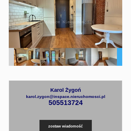
Mieszka
Domy
Partnerz
Kontakt
Karol Żygoń
karol.zygon@inspace.nieruchomosci.pl
505513724
zostaw wiadomość