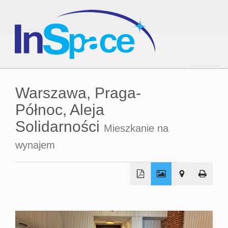
Strona
Warszawa,
Praga-
Północ,
Aleja
główna
Solidarności
Mieszkanie na
wynajem
O
firmie
Oferta