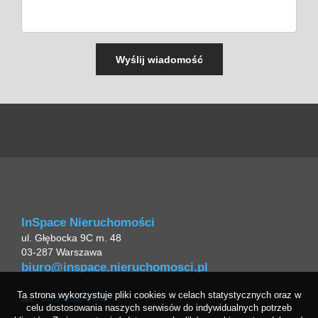
InSpace Nieruchomości
ul. Głębocka 9C m. 48
03-287 Warszawa
biuro@inspace.nieruchomosci.pl
Ta strona wykorzystuje pliki cookies w celach statystycznych oraz w
535 002 865
tel.:
celu dostosowania naszych serwisów do indywidualnych potrzeb