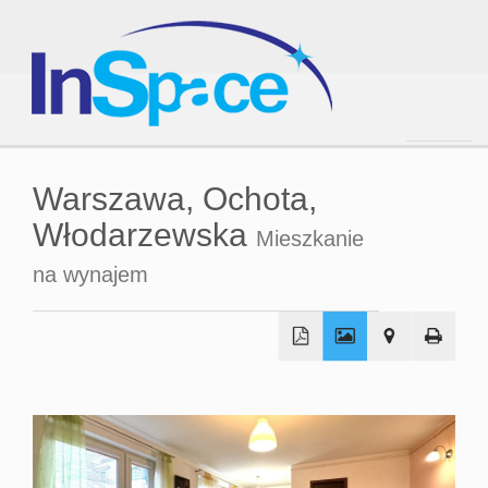
Strona
Warszawa,
Ochota,
Włodarzewska
Mieszkanie
główna
na wynajem
O
firmie
Oferta