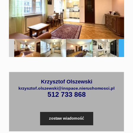
Mieszka
Domy
Partnerz
Krzysztof Olszewski
Kontakt
krzysztof.olszewski@inspace.nieruchomosci.pl
512 733 868
zostaw wiadomość