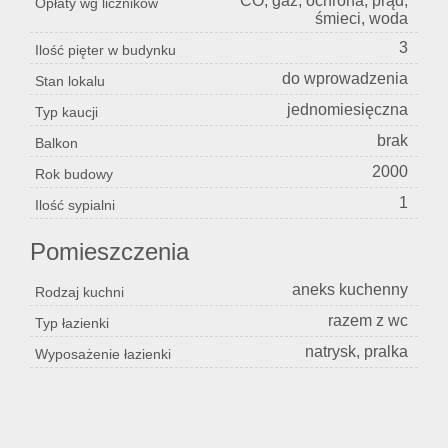
CO, gaz, ochrona, prąd,
Opłaty wg liczników
śmieci, woda
3
Ilość pięter w budynku
do wprowadzenia
Stan lokalu
jednomiesięczna
Typ kaucji
brak
Balkon
2000
Rok budowy
1
Ilość sypialni
Pomieszczenia
aneks kuchenny
Rodzaj kuchni
razem z wc
Typ łazienki
natrysk, pralka
Wyposażenie łazienki