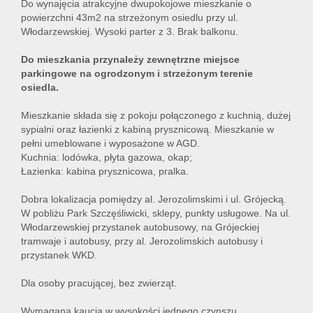
Do wynajęcia atrakcyjne dwupokojowe mieszkanie o
powierzchni 43m2 na strzeżonym osiedlu przy ul.
Włodarzewskiej. Wysoki parter z 3. Brak balkonu.
Do mieszkania przynależy zewnętrzne miejsce
parkingowe na ogrodzonym i strzeżonym terenie
osiedla.
Mieszkanie składa się z pokoju połączonego z kuchnią, dużej
sypialni oraz łazienki z kabiną prysznicową. Mieszkanie w
pełni umeblowane i wyposażone w AGD.
Kuchnia: lodówka, płyta gazowa, okap;
Łazienka: kabina prysznicowa, pralka.
Dobra lokalizacja pomiędzy al. Jerozolimskimi i ul. Grójecką.
W pobliżu Park Szczęśliwicki, sklepy, punkty usługowe. Na ul.
Włodarzewskiej przystanek autobusowy, na Grójeckiej
tramwaje i autobusy, przy al. Jerozolimskich autobusy i
przystanek WKD.
Dla osoby pracującej, bez zwierząt.
Wymagana kaucja w wysokości jednego czynszu.